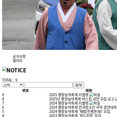
공지사항
갤러리
TOTAL : 9
번호
제목
9
2025 평창농악축제 리플렛
8
2025년 평창농악축제 버스킹 공연 모집 공고
7
2024 평창농악축제 리플렛
6
2024 평창농악축제 전국청소년 국악 경연대
5
2024 평창농악축제 '체험(전통혼례)' 모집
4
2023 평창농악축제 '푸드트럭' 모집